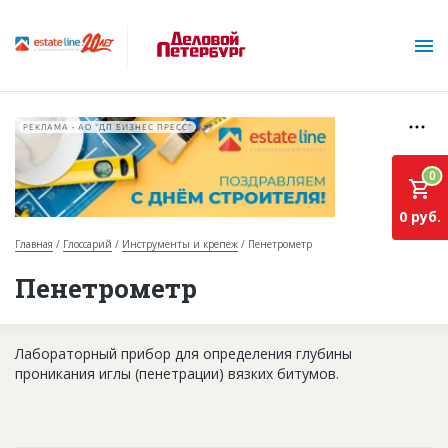
РЕКЛАМА • АО "ДП БИЗНЕС ПРЕСС"
0
0 руб.
Главная
Глоссарий
Инструменты и крепеж
Пенетрометр
О проекте
Пенетрометр
Горячие объекты
Лабораторный прибор для определения глубины
База строящихся объектов
проникания иглы (пенетрации) вязких битумов.
Инвестпроекты
Глоссарий