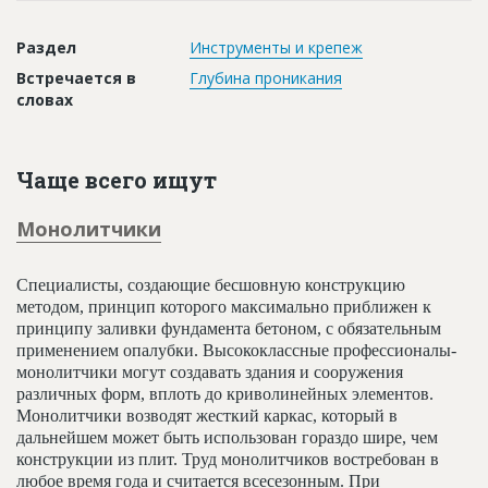
Новости
Раздел
Инструменты и крепеж
Платные услуги
Встречается в
Глубина проникания
Пресс-релизы
словах
Правила работы
Чаще всего ищут
Контакты
Личный кабинет
Монолитчики
Специалисты, создающие бесшовную конструкцию
методом, принцип которого максимально приближен к
принципу заливки фундамента бетоном, с обязательным
применением опалубки. Высококлассные профессионалы-
монолитчики могут создавать здания и сооружения
различных форм, вплоть до криволинейных элементов.
Монолитчики возводят жесткий каркас, который в
дальнейшем может быть использован гораздо шире, чем
конструкции из плит. Труд монолитчиков востребован в
любое время года и считается всесезонным. При