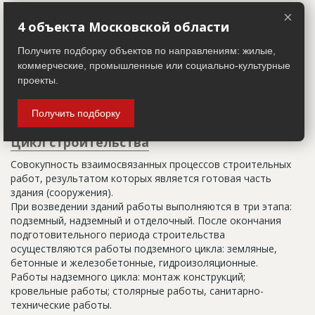
Настоящим строительным адресом можно считать адрес,
×
4 объекта Московской области
указанный в правоустанавливающих документах. Иногда
строительные организации делают свои добавления
Получите подборку объектов по направлениям: жилые,
(например, вторая очередь). В официальных документах
коммерческие, промышленные или социально-культурные
должен присутствовать официальный строительный адрес,
проекты.
а все остальное - это уточнения типа "шестикомнатная
квартира с большой кладовой", которые годятся только
для переговоров.
Получить подборку
Цикл строительства
Совокупность взаимосвязанных процессов строительных
работ, результатом которых является готовая часть
здания (сооружения).
При возведении зданий работы выполняются в три этапа:
подземный, надземный и отделочный. После окончания
подготовительного периода строительства
осуществляются работы подземного цикла: земляные,
бетонные и железобетонные, гидроизоляционные.
Работы надземного цикла: монтаж конструкций;
кровельные работы; столярные работы, санитарно-
технические работы.