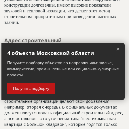
конструкции долговечны, имеют высокие показатели
звуковой и тепловой изоляции, что делает этот метод
строительства приоритетным при возведении высотных
зданий.
Адрес строительный
×
Адрес пятна застройки, употребляется в качестве
4 объекта Московской области
официального адреса дома до окончания строительства,
когда дому присваивают почтовый адрес. Строительный
Получите подборку объектов по направлениям: жилые,
адрес обычно состоит из трех частей: названия
коммерческие, промышленные или социально-культурные
строительного района (возможно, улицы), номера квартала
проекты.
(не обязательно) и корпуса (владения).
Получить подборку
Настоящим строительным адресом можно считать адрес,
указанный в правоустанавливающих документах. Иногда
строительные организации делают свои добавления
(например, вторая очередь). В официальных документах
должен присутствовать официальный строительный адрес,
а все остальное - это уточнения типа "шестикомнатная
квартира с большой кладовой", которые годятся только