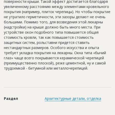
поверхности крыши. Такой эффект достигается благодаря
Новости
увеличенному расстоянию между элементами кровельного
покрытия (например, плиток черепицы). Но чтобы покрытие
Платные услуги
не утратило герметичности, эти зазоры делают не очень
большими. Помимо того, для возведения этой люкарны
Пресс-релизы
(надстройки) на крыше должно быть много места. При
устройстве окон подобного типа повышается общая
Правила работы
стоимость кровли, так как повышается стоимость
Контакты
защитных систем, рольставни придется ставить
нестандартных размеров. Особого искусства и опыта
Личный кабинет
требует укладка покрытия на люкарны. Окна типа «бычий
глаз» чаще всего покрываются керамической черепицей
(преимущественно плоской), реже цементной, ну и самой
трудоемкой - битумной или металлочерепицей.
Раздел
Архитектурные детали, отделка