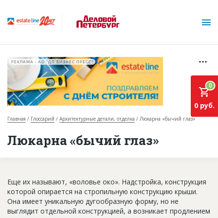
РЕКЛАМА • АО "ДП БИЗНЕС ПРЕСС"
0
0 руб.
Главная
Глоссарий
Архитектурные детали, отделка
Люкарна «бычий глаз»
О проекте
Люкарна «бычий глаз»
Горячие объекты
База строящихся объектов
Еще их называют, «воловье око». Надстройка, конструкция
Инвестпроекты
которой опирается на стропильную конструкцию крыши.
Она имеет уникальную дугообразную форму, но не
Глоссарий
выглядит отдельной конструкцией, а возникает продлением