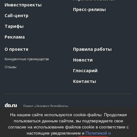
Инвестпроекты
Пресс-релизы
Call-центр
Тарифы
Реклама
О проекте
Правила работы
Конкурентные преимущества
Новости
Отзывы
Глоссарий
Контакты
Проект «Делового Петербурга»
Политика конфиденциальности
На нашем сайте используются cookie-файлы. Продолжая
Пользовательское соглашение
пользоваться данным сайтом, вы подтверждаете свое
На информационном ресурсе применяются рекомендательные
согласие на использование файлов cookie в соответствии с
технологии. Подробнее.
настоящим уведомлением и
Политикой о