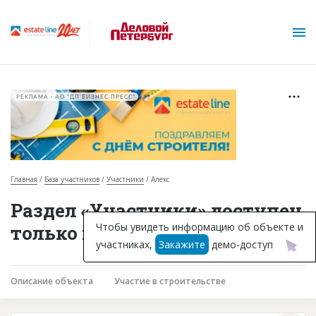
РЕКЛАМА • АО "ДП БИЗНЕС ПРЕСС"
Главная
База участников
Участники
Алекс
О проекте
Раздел «Участники» доступен
Горячие объекты
Чтобы увидеть информацию об объекте и
только подписчикам
участниках,
Закажите
демо-доступ
База строящихся объектов
Инвестпроекты
Описание объекта
Участие в строительстве
Глоссарий