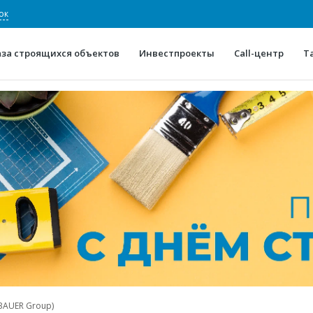
ок
аза строящихся объектов
Инвестпроекты
Call-центр
Т
О проекте
Конкурентные преимуще
Отзывы
Горячие объек
Глоссарий
Новости
BAUER Group)