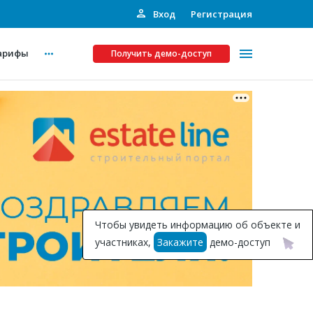
Вход
Регистрация
арифы
Получить демо-доступ
Платные услуги
ства
Рекламодателям
Call-центр
Инвестпроекты
ты
Чтобы увидеть информацию об объекте и
Подписка на Базу
участниках,
Закажите
демо-доступ
Пресс-релизы
Правила работы