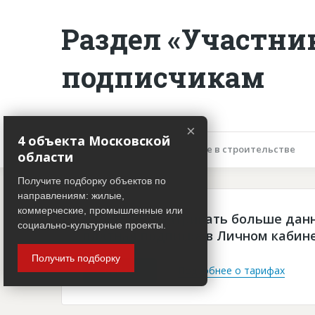
Раздел «Участни
подписчикам
×
4 объекта Московской
Описание объекта
Участие в строительстве
области
Получите подборку объектов по
направлениям: жилые,
коммерческие, промышленные или
Чтобы просматривать больше дан
социально-культурные проекты.
платная подписка в Личном кабин
Получить подборку
Войти
Подробнее о тарифах