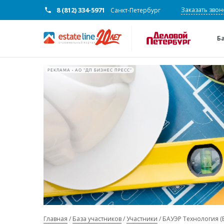
8 (812) 334-5971
Заказать звон
Санкт-Петербург
Б
РЕКЛАМА • АО "ДП БИЗНЕС ПРЕСС"
Главная
База участников
Участники
БАУЭР Технология (