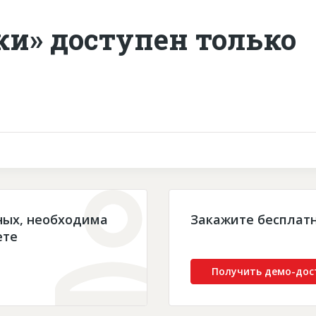
ки» доступен только
ных, необходима
Закажите бесплат
ете
Получить демо-дос