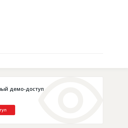
Контакты
ный демо-доступ
туп