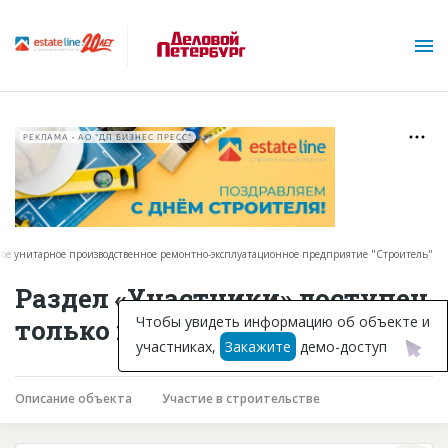
РЕКЛАМА • АО "ДП БИЗНЕС ПРЕСС"
нное унитарное производственное ремонтно-эксплуатационное предприятие "Строитель"
О проекте
Раздел «Участники» доступен
Горячие объекты
Чтобы увидеть информацию об объекте и
только подписчикам
участниках,
Закажите
демо-доступ
База строящихся объектов
Инвестпроекты
Описание объекта
Участие в строительстве
Глоссарий