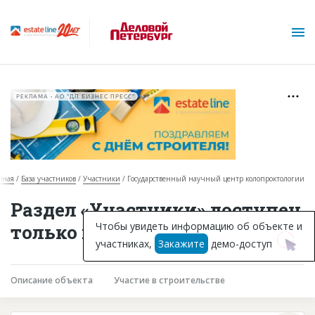
РЕКЛАМА • АО "ДП БИЗНЕС ПРЕСС"
вная
База участников
Участники
Государственный научный центр колопроктологии
О проекте
Раздел «Участники» доступен
Горячие объекты
Чтобы увидеть информацию об объекте и
только подписчикам
участниках,
Закажите
демо-доступ
База строящихся объектов
Инвестпроекты
Описание объекта
Участие в строительстве
Глоссарий