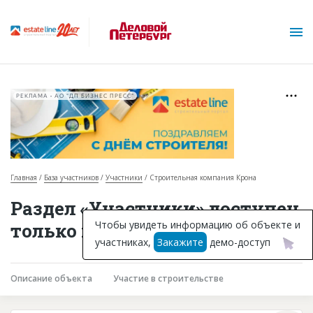
РЕКЛАМА • АО "ДП БИЗНЕС ПРЕСС"
Главная
База участников
Участники
Строительная компания Крона
О проекте
Раздел «Участники» доступен
Горячие объекты
Чтобы увидеть информацию об объекте и
только подписчикам
участниках,
Закажите
демо-доступ
База строящихся объектов
Инвестпроекты
Описание объекта
Участие в строительстве
Глоссарий