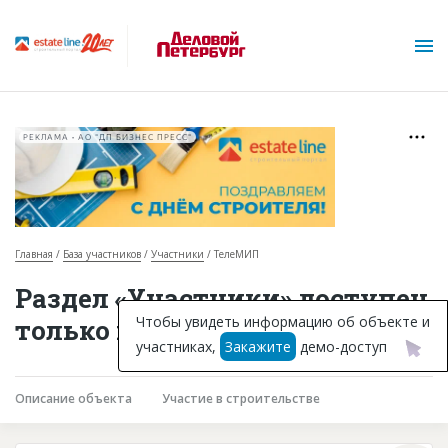
РЕКЛАМА • АО "ДП БИЗНЕС ПРЕСС"
Главная
База участников
Участники
ТелеМИП
О проекте
Раздел «Участники» доступен
Горячие объекты
Чтобы увидеть информацию об объекте и
только подписчикам
участниках,
Закажите
демо-доступ
База строящихся объектов
Инвестпроекты
Описание объекта
Участие в строительстве
Глоссарий