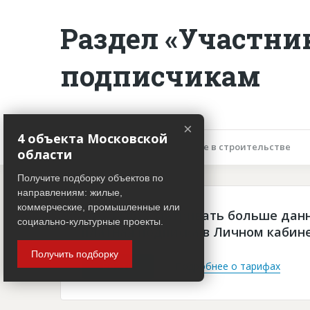
Раздел «Участни
подписчикам
×
4 объекта Московской
Описание объекта
Участие в строительстве
области
Получите подборку объектов по
направлениям: жилые,
коммерческие, промышленные или
Чтобы просматривать больше дан
социально-культурные проекты.
платная подписка в Личном кабин
Получить подборку
Войти
Подробнее о тарифах