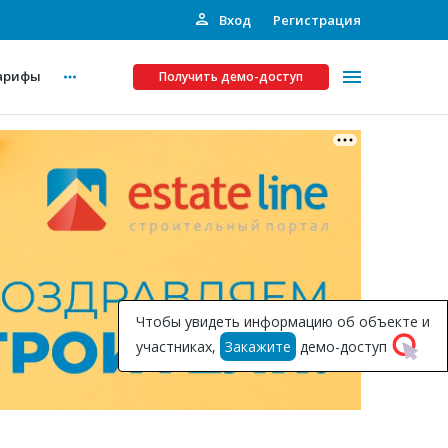
Вход
Регистрация
арифы
Получить демо-доступ
Платные услуги
ства
Рекламодателям
Call-центр
Инвестпроекты
ты
Чтобы увидеть информацию об объекте и
Подписка на Базу
участниках,
Закажите
демо-доступ
Пресс-релизы
Правила работы