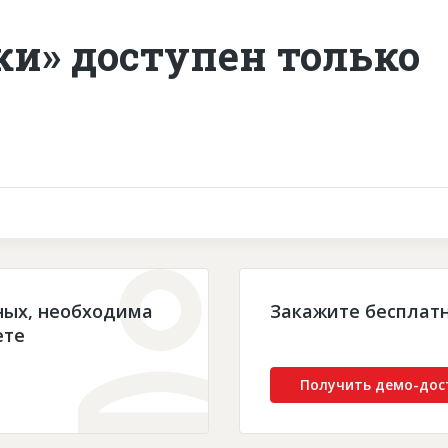
ки» доступен только
ных, необходима
Закажите бесплат
ете
Получить демо-дос