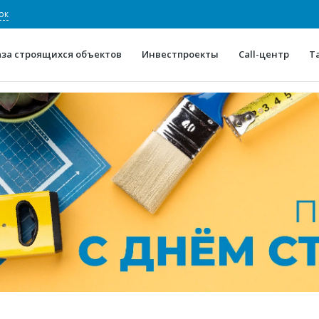
ок
аза строящихся объектов
Инвестпроекты
Call-центр
Т
О проекте
Конкурентные преимуще
Отзывы
Горячие объек
Глоссарий
Новости