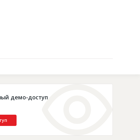
Контакты
ный демо-доступ
туп