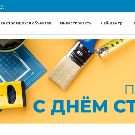
ок
аза строящихся объектов
Инвестпроекты
Call-центр
Т
О проекте
Конкурентные преимуще
Отзывы
Горячие объек
Глоссарий
Новости