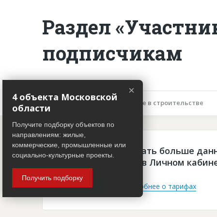
Раздел «Участни
подписчикам
×
4 объекта Московской
Описание объекта
Участие в строительстве
области
Получите подборку объектов по
направлениям: жилые,
коммерческие, промышленные или
Чтобы просматривать больше дан
социально-культурные проекты.
платная подписка в Личном кабин
Получить подборку
Войти
Подробнее о тарифах