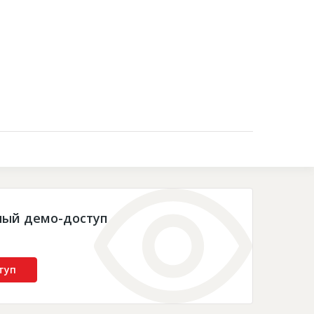
Контакты
ный демо-доступ
туп