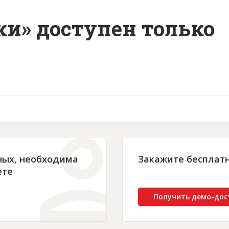
ки» доступен только
ных, необходима
Закажите бесплат
ете
Получить демо-дос