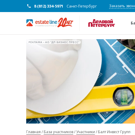
8 (812) 334-5971
Заказать звон
Санкт-Петербург
Б
РЕКЛАМА • АО "ДП БИЗНЕС ПРЕСС"
Главная
База участников
Участники
Балт Инвест Групп