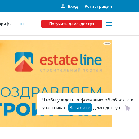
Вход
Регистрация
арифы
Получить демо-доступ
Платные услуги
ства
Рекламодателям
Call-центр
Инвестпроекты
ты
Чтобы увидеть информацию об объекте и
Подписка на Базу
участниках,
Закажите
демо-доступ
Пресс-релизы
Правила работы