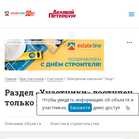
РЕКЛАМА • АО "ДП БИЗНЕС ПРЕСС"
Главная
База участников
Участники
Электронная компания "Элкус"
О проекте
Раздел «Участники» доступен
Горячие объекты
Чтобы увидеть информацию об объекте и
только подписчикам
участниках,
Закажите
демо-доступ
База строящихся объектов
Инвестпроекты
Описание объекта
Участие в строительстве
Глоссарий