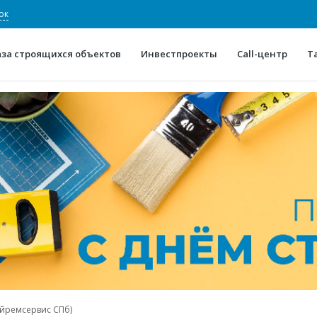
ок
аза строящихся объектов
Инвестпроекты
Call-центр
Т
О проекте
Конкурентные преимуще
Отзывы
Горячие объек
Глоссарий
Новости
йремсервис СПб)