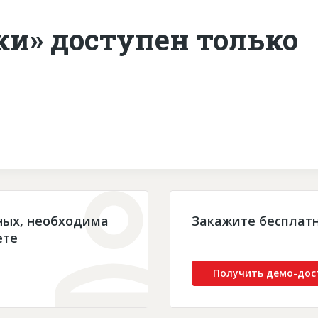
ки» доступен только
ных, необходима
Закажите бесплат
ете
Получить демо-дос