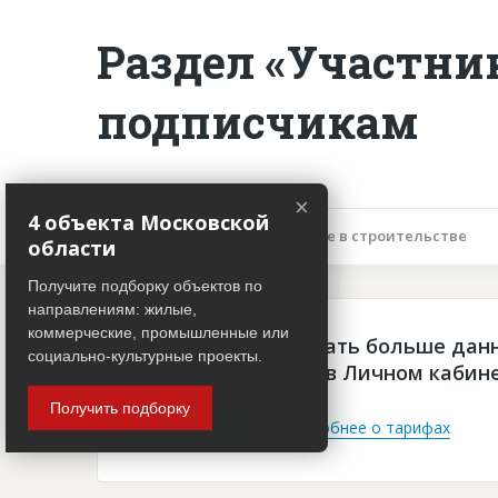
Раздел «Участни
подписчикам
×
4 объекта Московской
Описание объекта
Участие в строительстве
области
Получите подборку объектов по
направлениям: жилые,
коммерческие, промышленные или
Чтобы просматривать больше дан
социально-культурные проекты.
платная подписка в Личном кабин
Получить подборку
Войти
Подробнее о тарифах