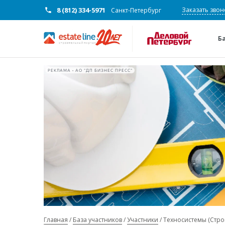
8 (812) 334-5971
Заказать звон
Санкт-Петербург
Б
РЕКЛАМА • АО "ДП БИЗНЕС ПРЕСС"
Главная
База участников
Участники
Техносистемы (Стро