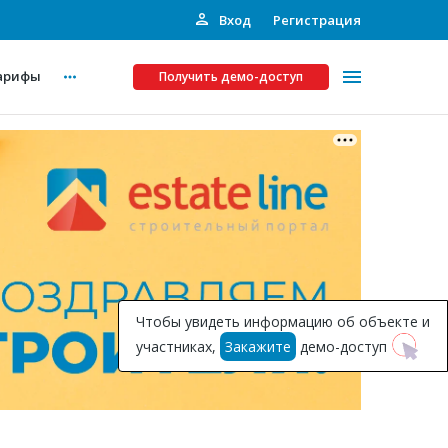
Вход
Регистрация
арифы
Получить демо-доступ
Платные услуги
ства
Рекламодателям
Call-центр
Инвестпроекты
ты
Чтобы увидеть информацию об объекте и
Подписка на Базу
участниках,
Закажите
демо-доступ
Пресс-релизы
Правила работы