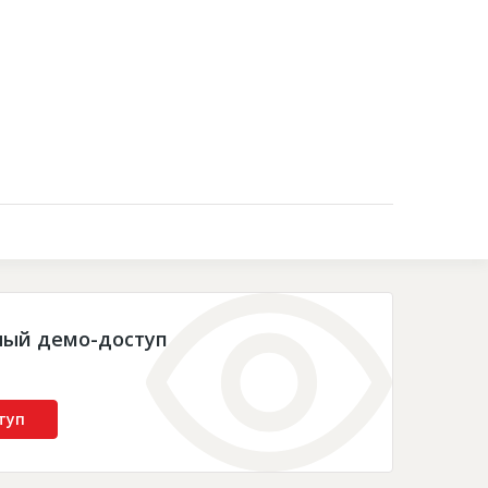
Контакты
ный демо-доступ
туп