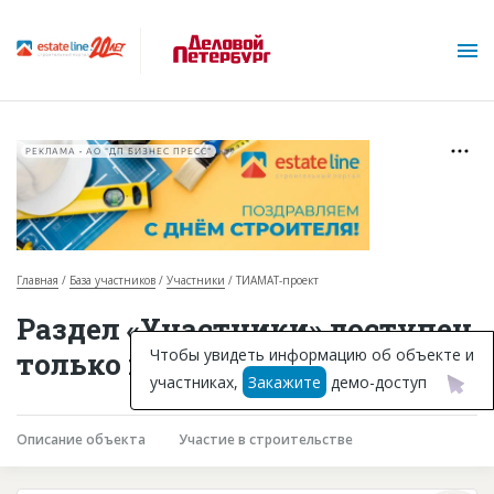
РЕКЛАМА • АО "ДП БИЗНЕС ПРЕСС"
Главная
База участников
Участники
ТИАМАТ-проект
О проекте
Раздел «Участники» доступен
Горячие объекты
Чтобы увидеть информацию об объекте и
только подписчикам
участниках,
Закажите
демо-доступ
База строящихся объектов
Инвестпроекты
Описание объекта
Участие в строительстве
Глоссарий