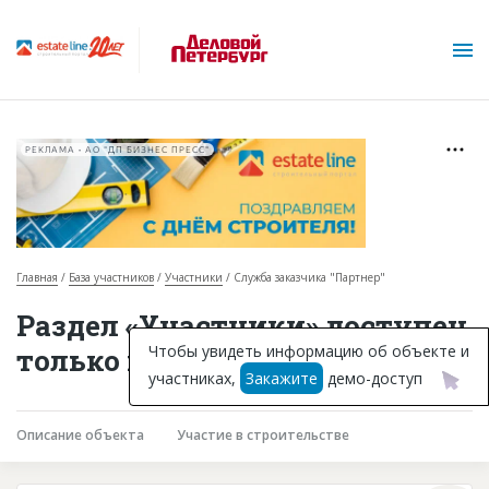
РЕКЛАМА • АО "ДП БИЗНЕС ПРЕСС"
Главная
База участников
Участники
Служба заказчика "Партнер"
О проекте
Раздел «Участники» доступен
Горячие объекты
Чтобы увидеть информацию об объекте и
только подписчикам
участниках,
Закажите
демо-доступ
База строящихся объектов
Инвестпроекты
Описание объекта
Участие в строительстве
Глоссарий