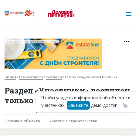
РЕКЛАМА • АО "ДП БИЗНЕС ПРЕСС"
Главная
База участников
Участники
Северо-Западная Газовая Компания
О проекте
Раздел «Участники» доступен
Горячие объекты
Чтобы увидеть информацию об объекте и
только подписчикам
участниках,
Закажите
демо-доступ
База строящихся объектов
Инвестпроекты
Описание объекта
Участие в строительстве
Глоссарий