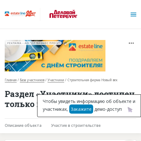
РЕКЛАМА • АО "ДП БИЗНЕС ПРЕСС"
Главная
База участников
Участники
Строительная фирма Новый век
О проекте
Раздел «Участники» доступен
Горячие объекты
Чтобы увидеть информацию об объекте и
только подписчикам
участниках,
Закажите
демо-доступ
База строящихся объектов
Инвестпроекты
Описание объекта
Участие в строительстве
Глоссарий