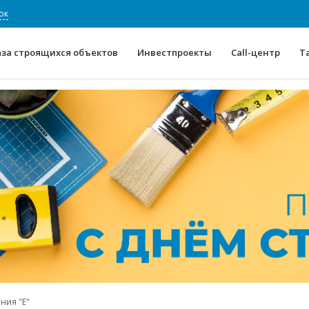
ок
аза строящихся объектов
Инвестпроекты
Call-центр
Т
О проекте
Конкурентные преимуще
Отзывы
Горячие объек
Глоссарий
Новости
ния "Е"