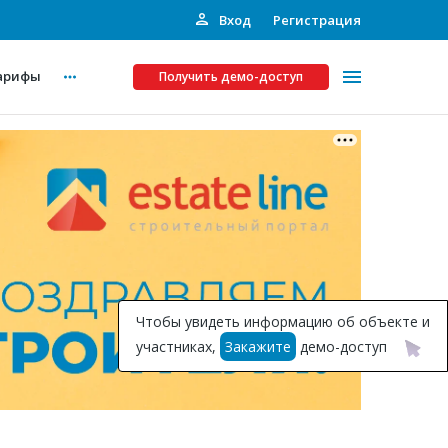
Вход
Регистрация
арифы
Получить демо-доступ
Платные услуги
ства
Рекламодателям
Call-центр
Инвестпроекты
ты
Чтобы увидеть информацию об объекте и
Подписка на Базу
участниках,
Закажите
демо-доступ
Пресс-релизы
Правила работы