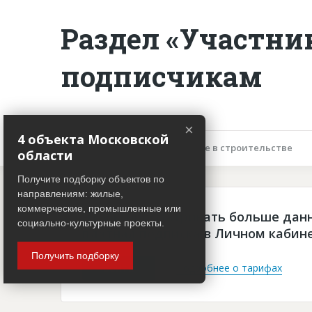
Раздел «Участни
подписчикам
×
4 объекта Московской
Описание объекта
Участие в строительстве
области
Получите подборку объектов по
направлениям: жилые,
коммерческие, промышленные или
Чтобы просматривать больше дан
социально-культурные проекты.
платная подписка в Личном кабин
Получить подборку
Войти
Подробнее о тарифах