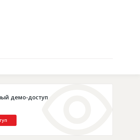
Контакты
ный демо-доступ
туп