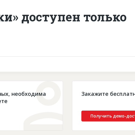
ки» доступен только
ных, необходима
Закажите бесплат
ете
Получить демо-дос