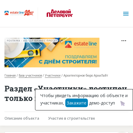
РЕКЛАМА • АО "ДП БИЗНЕС ПРЕСС"
Главная
База участников
Участники
Архитекторное бюро АрхиЛайт
О проекте
Раздел «Участники» доступен
Горячие объекты
Чтобы увидеть информацию об объекте и
только подписчикам
участниках,
Закажите
демо-доступ
База строящихся объектов
Инвестпроекты
Описание объекта
Участие в строительстве
Глоссарий