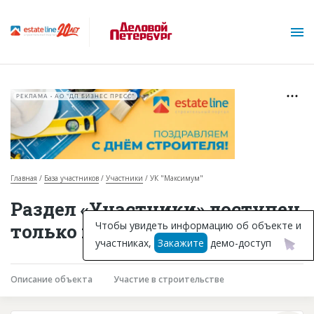
РЕКЛАМА • АО "ДП БИЗНЕС ПРЕСС"
Главная
База участников
Участники
УК "Максимум"
О проекте
Раздел «Участники» доступен
Горячие объекты
Чтобы увидеть информацию об объекте и
только подписчикам
участниках,
Закажите
демо-доступ
База строящихся объектов
Инвестпроекты
Описание объекта
Участие в строительстве
Глоссарий