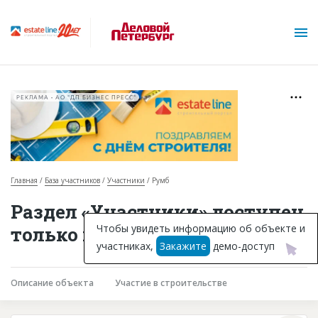
РЕКЛАМА • АО "ДП БИЗНЕС ПРЕСС"
Главная
База участников
Участники
Румб
О проекте
Раздел «Участники» доступен
Горячие объекты
Чтобы увидеть информацию об объекте и
только подписчикам
участниках,
Закажите
демо-доступ
База строящихся объектов
Инвестпроекты
Описание объекта
Участие в строительстве
Глоссарий