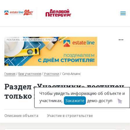
РЕКЛАМА • АО "ДП БИЗНЕС ПРЕСС"
Главная
База участников
Участники
Сатко-Альянс
О проекте
Раздел «Участники» доступен
Горячие объекты
Чтобы увидеть информацию об объекте и
только подписчикам
участниках,
Закажите
демо-доступ
База строящихся объектов
Инвестпроекты
Описание объекта
Участие в строительстве
Глоссарий