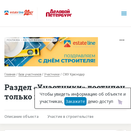
РЕКЛАМА • АО "ДП БИЗНЕС ПРЕСС"
Главная
База участников
Участники
СМУ Краснодар
О проекте
Раздел «Участники» доступен
Горячие объекты
Чтобы увидеть информацию об объекте и
только подписчикам
участниках,
Закажите
демо-доступ
База строящихся объектов
Инвестпроекты
Описание объекта
Участие в строительстве
Глоссарий