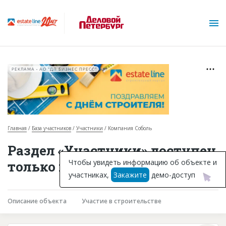
РЕКЛАМА • АО "ДП БИЗНЕС ПРЕСС"
Главная
База участников
Участники
Компания Соболь
О проекте
Раздел «Участники» доступен
Горячие объекты
Чтобы увидеть информацию об объекте и
только подписчикам
участниках,
Закажите
демо-доступ
База строящихся объектов
Инвестпроекты
Описание объекта
Участие в строительстве
Глоссарий