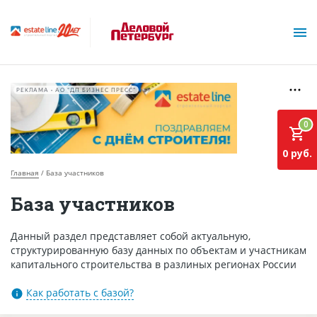
РЕКЛАМА • АО "ДП БИЗНЕС ПРЕСС"
0
0 руб.
Главная
База участников
О проекте
База участников
Горячие объекты
Данный раздел представляет собой актуальную,
структурированную базу данных по объектам и участникам
База строящихся объектов
капитального строительства в разлиных регионах России
Инвестпроекты
Как работать с базой?
Глоссарий