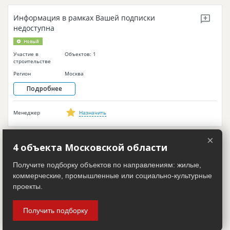
Информация в рамках Вашей подписки
недоступна
Новый
Участие в
Объектов: 1
строительстве
Регион
Москва
Подробнее
Менеджер
Назначить
×
Информация в рамках Вашей подписки
4 объекта Московской области
недоступна
Получите подборку объектов по направлениям: жилые,
Новый
коммерческие, промышленные или социально-культурные
Участие в
Объектов: 0
проекты.
строительстве
Регион
Москва
Получить подборку
Подробнее