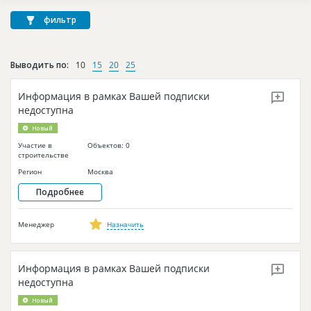
Новости
фильтр
Платные услуги
Пресс-релизы
Выводить по:
10
15
20
25
Правила работы
Информация в рамках Вашей подписки
недоступна
Контакты
Новый
Личный кабинет
Участие в
Объектов: 0
строительстве
Регион
Москва
Подробнее
Менеджер
Назначить
Информация в рамках Вашей подписки
недоступна
Новый