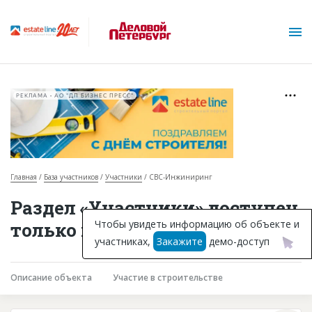
РЕКЛАМА • АО "ДП БИЗНЕС ПРЕСС"
Главная
База участников
Участники
СВС-Инжиниринг
О проекте
Раздел «Участники» доступен
Горячие объекты
Чтобы увидеть информацию об объекте и
только подписчикам
участниках,
Закажите
демо-доступ
База строящихся объектов
Инвестпроекты
Описание объекта
Участие в строительстве
Глоссарий