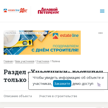
РЕКЛАМА • АО "ДП БИЗНЕС ПРЕСС"
Главная
База участников
Участники
Поляна
О проекте
Раздел «Участники» доступен
Горячие объекты
Чтобы увидеть информацию об объекте и
только подписчикам
участниках,
Закажите
демо-доступ
База строящихся объектов
Инвестпроекты
Описание объекта
Участие в строительстве
Глоссарий