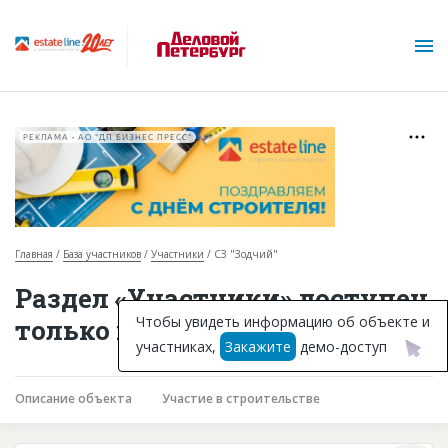
РЕКЛАМА • АО "ДП БИЗНЕС ПРЕСС"
Главная
База участников
Участники
СЗ "Зодчий"
О проекте
Раздел «Участники» доступен
Горячие объекты
Чтобы увидеть информацию об объекте и
только подписчикам
участниках,
Закажите
демо-доступ
База строящихся объектов
Инвестпроекты
Описание объекта
Участие в строительстве
Глоссарий