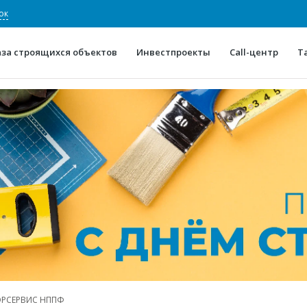
ок
аза строящихся объектов
Инвестпроекты
Call-центр
Т
О проекте
Конкурентные преимуще
Отзывы
Горячие объек
Глоссарий
Новости
РСЕРВИС НППФ