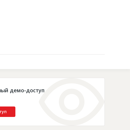
Контакты
ный демо-доступ
туп