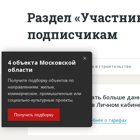
Раздел «Участни
подписчикам
×
4 объекта Московской
Описание объекта
Участие в строительстве
области
Получите подборку объектов по
направлениям: жилые,
коммерческие, промышленные или
Чтобы просматривать больше дан
социально-культурные проекты.
платная подписка в Личном кабин
Получить подборку
Войти
Подробнее о тарифах