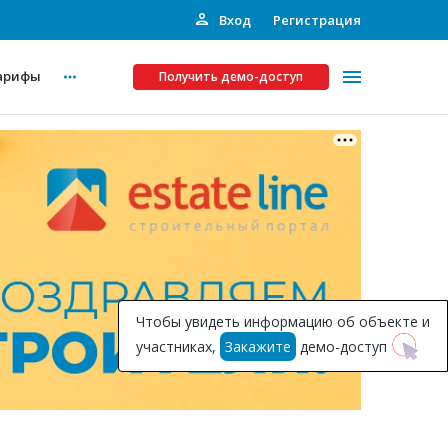
Вход
Регистрация
арифы
Получить демо-доступ
Платные услуги
ства
Рекламодателям
Call-центр
Инвестпроекты
ты
Чтобы увидеть информацию об объекте и
Подписка на Базу
участниках,
Закажите
демо-доступ
Пресс-релизы
Правила работы