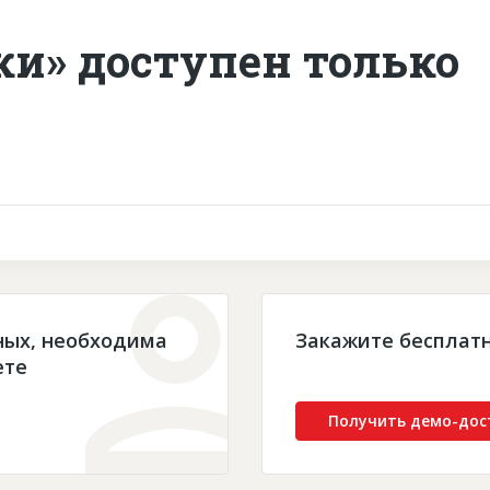
ки» доступен только
ных, необходима
Закажите бесплат
ете
Получить демо-дос