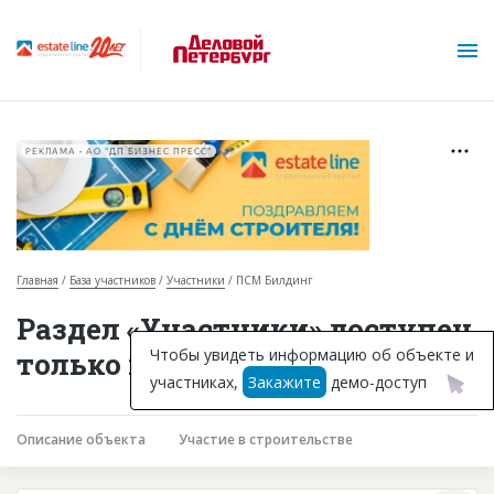
РЕКЛАМА • АО "ДП БИЗНЕС ПРЕСС"
Главная
База участников
Участники
ПСМ Билдинг
О проекте
Раздел «Участники» доступен
Горячие объекты
Чтобы увидеть информацию об объекте и
только подписчикам
участниках,
Закажите
демо-доступ
База строящихся объектов
Инвестпроекты
Описание объекта
Участие в строительстве
Глоссарий