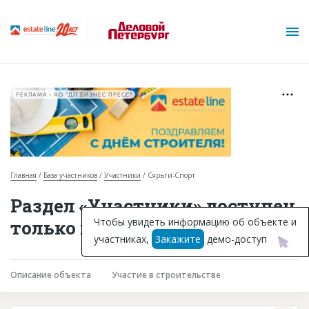
РЕКЛАМА • АО "ДП БИЗНЕС ПРЕСС"
Главная
База участников
Участники
Сярьги-Спорт
О проекте
Раздел «Участники» доступен
Горячие объекты
Чтобы увидеть информацию об объекте и
только подписчикам
участниках,
Закажите
демо-доступ
База строящихся объектов
Инвестпроекты
Описание объекта
Участие в строительстве
Глоссарий