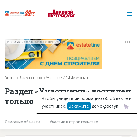
РЕКЛАМА • АО "ДП БИЗНЕС ПРЕСС"
Главная
База участников
Участники
РМ Девелопмент
О проекте
Раздел «Участники» доступен
Горячие объекты
Чтобы увидеть информацию об объекте и
только подписчикам
участниках,
Закажите
демо-доступ
База строящихся объектов
Инвестпроекты
Описание объекта
Участие в строительстве
Глоссарий