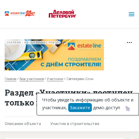
РЕКЛАМА • АО "ДП БИЗНЕС ПРЕСС"
Главная
База участников
Участники
Светосервис-Сочи
О проекте
Раздел «Участники» доступен
Горячие объекты
Чтобы увидеть информацию об объекте и
только подписчикам
участниках,
Закажите
демо-доступ
База строящихся объектов
Инвестпроекты
Описание объекта
Участие в строительстве
Глоссарий