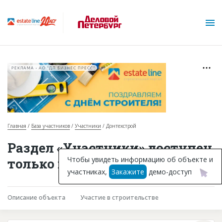
РЕКЛАМА • АО "ДП БИЗНЕС ПРЕСС"
Главная
База участников
Участники
Донтехстрой
О проекте
Раздел «Участники» доступен
Горячие объекты
Чтобы увидеть информацию об объекте и
только подписчикам
участниках,
Закажите
демо-доступ
База строящихся объектов
Инвестпроекты
Описание объекта
Участие в строительстве
Глоссарий