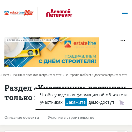
РЕКЛАМА • АО "ДП БИЗНЕС ПРЕСС"
нвестиционных проектов в строительстве и контролю в области долевого строительства
О проекте
Раздел «Участники» доступен
Горячие объекты
Чтобы увидеть информацию об объекте и
только подписчикам
участниках,
Закажите
демо-доступ
База строящихся объектов
Инвестпроекты
Описание объекта
Участие в строительстве
Глоссарий