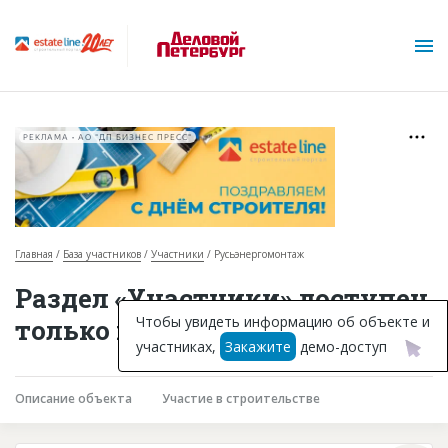
РЕКЛАМА • АО "ДП БИЗНЕС ПРЕСС"
Главная
База участников
Участники
Русьэнергомонтаж
О проекте
Раздел «Участники» доступен
Горячие объекты
Чтобы увидеть информацию об объекте и
только подписчикам
участниках,
Закажите
демо-доступ
База строящихся объектов
Инвестпроекты
Описание объекта
Участие в строительстве
Глоссарий