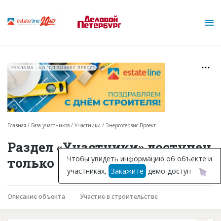
РЕКЛАМА • АО "ДП БИЗНЕС ПРЕСС"
Главная
База участников
Участники
Энергосервис Проект
О проекте
Раздел «Участники» доступен
Горячие объекты
Чтобы увидеть информацию об объекте и
только подписчикам
участниках,
Закажите
демо-доступ
База строящихся объектов
Инвестпроекты
Описание объекта
Участие в строительстве
Глоссарий