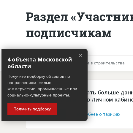
Раздел «Участни
подписчикам
×
4 объекта Московской
Описание объекта
Участие в строительстве
области
Получите подборку объектов по
направлениям: жилые,
коммерческие, промышленные или
Чтобы просматривать больше дан
социально-культурные проекты.
платная подписка в Личном кабин
Получить подборку
Войти
Подробнее о тарифах