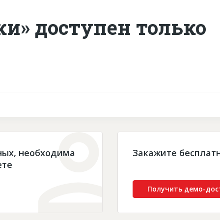
ки» доступен только
ных, необходима
Закажите бесплат
ете
Получить демо-дос