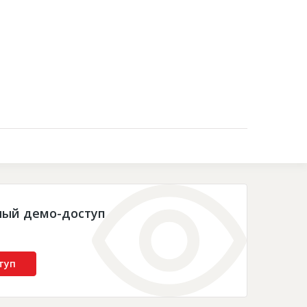
Контакты
ный демо-доступ
туп