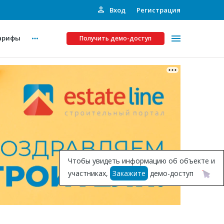
Вход
Регистрация
арифы
Получить демо-доступ
Платные услуги
ства
Рекламодателям
Call-центр
Инвестпроекты
ты
Чтобы увидеть информацию об объекте и
Подписка на Базу
участниках,
Закажите
демо-доступ
Пресс-релизы
Правила работы