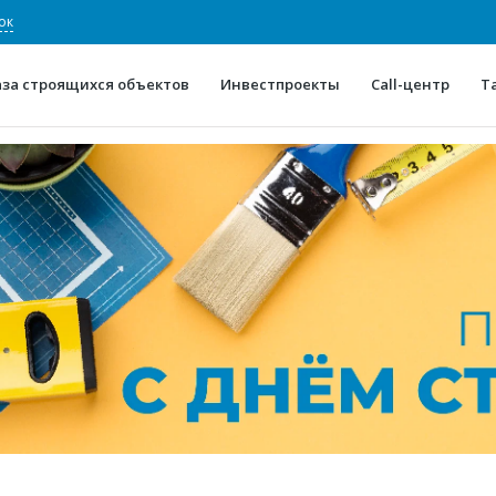
ок
аза строящихся объектов
Инвестпроекты
Call-центр
Т
О проекте
Конкурентные преимуще
Отзывы
Горячие объек
Глоссарий
Новости