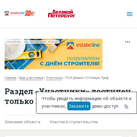
РЕКЛАМА • АО "ДП БИЗНЕС ПРЕСС"
Главная
База участников
Участники
ПСФ Дизаин Оптимум Проф
О проекте
Раздел «Участники» доступен
Горячие объекты
Чтобы увидеть информацию об объекте и
только подписчикам
участниках,
Закажите
демо-доступ
База строящихся объектов
Инвестпроекты
Описание объекта
Участие в строительстве
Глоссарий