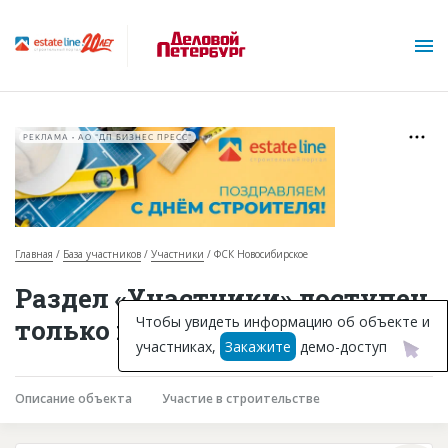
РЕКЛАМА • АО "ДП БИЗНЕС ПРЕСС"
Главная
База участников
Участники
ФСК Новосибирское
О проекте
Раздел «Участники» доступен
Горячие объекты
Чтобы увидеть информацию об объекте и
только подписчикам
участниках,
Закажите
демо-доступ
База строящихся объектов
Инвестпроекты
Описание объекта
Участие в строительстве
Глоссарий