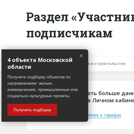
Раздел «Участни
подписчикам
×
4 объекта Московской
Описание объекта
Участие в строительстве
области
Получите подборку объектов по
направлениям: жилые,
коммерческие, промышленные или
Чтобы просматривать больше дан
социально-культурные проекты.
платная подписка в Личном кабин
Получить подборку
Войти
Подробнее о тарифах