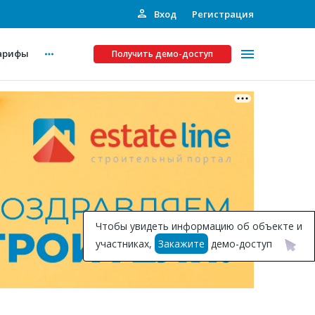
Вход
Регистрация
арифы
Получить демо-доступ
Платные услуги
ства
Рекламодателям
Call-центр
Инвестпроекты
ты
Чтобы увидеть информацию об объекте и
Подписка на Базу
участниках,
Закажите
демо-доступ
Пресс-релизы
Правила работы