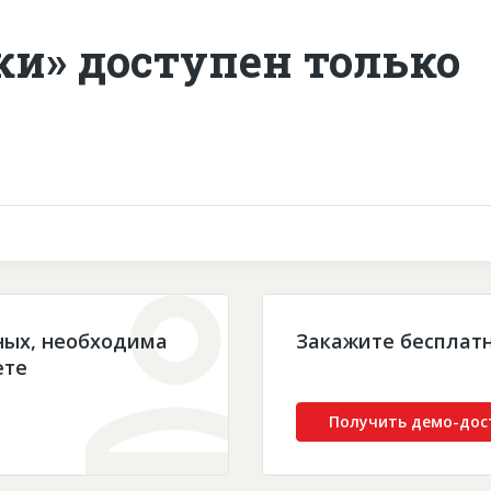
ки» доступен только
ных, необходима
Закажите бесплат
ете
Получить демо-дос