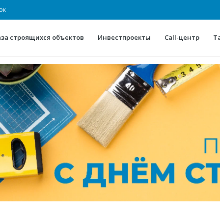
ок
аза строящихся объектов
Инвестпроекты
Call-центр
Т
О проекте
Конкурентные преимуще
Отзывы
Горячие объек
Глоссарий
Новости