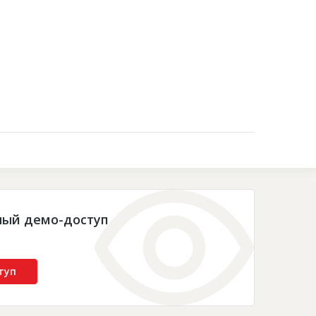
Контакты
ный демо-доступ
туп