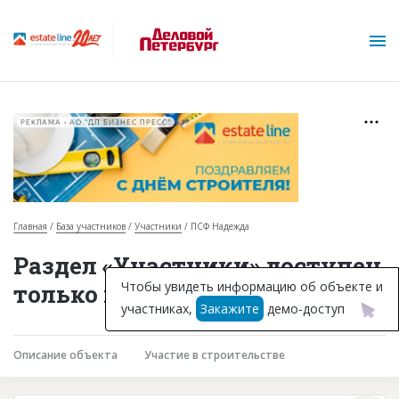
РЕКЛАМА • АО "ДП БИЗНЕС ПРЕСС"
Главная
База участников
Участники
ПСФ Надежда
О проекте
Раздел «Участники» доступен
Горячие объекты
Чтобы увидеть информацию об объекте и
только подписчикам
участниках,
Закажите
демо-доступ
База строящихся объектов
Инвестпроекты
Описание объекта
Участие в строительстве
Глоссарий