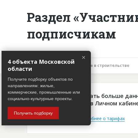
Раздел «Участни
подписчикам
×
4 объекта Московской
Описание объекта
Участие в строительстве
области
Получите подборку объектов по
направлениям: жилые,
коммерческие, промышленные или
Чтобы просматривать больше дан
социально-культурные проекты.
платная подписка в Личном кабин
Получить подборку
Войти
Подробнее о тарифах