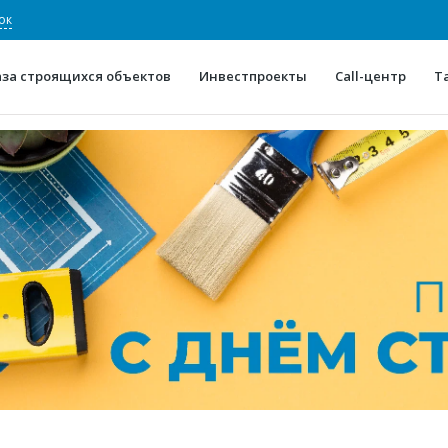
ок
аза строящихся объектов
Инвестпроекты
Call-центр
Т
О проекте
Конкурентные преимуще
Отзывы
Горячие объек
Глоссарий
Новости