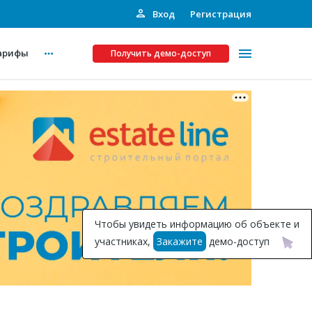
Вход
Регистрация
арифы
Получить демо-доступ
Платные услуги
ства
Рекламодателям
Call-центр
Инвестпроекты
ты
Чтобы увидеть информацию об объекте и
Подписка на Базу
участниках,
Закажите
демо-доступ
Пресс-релизы
Правила работы