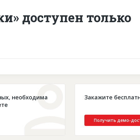
ки» доступен только
ных, необходима
Закажите бесплат
ете
Получить демо-дос