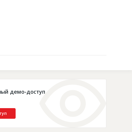
Контакты
ный демо-доступ
туп