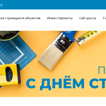
ок
аза строящихся объектов
Инвестпроекты
Call-центр
Т
О проекте
Конкурентные преимуще
Отзывы
Горячие объек
Глоссарий
Новости