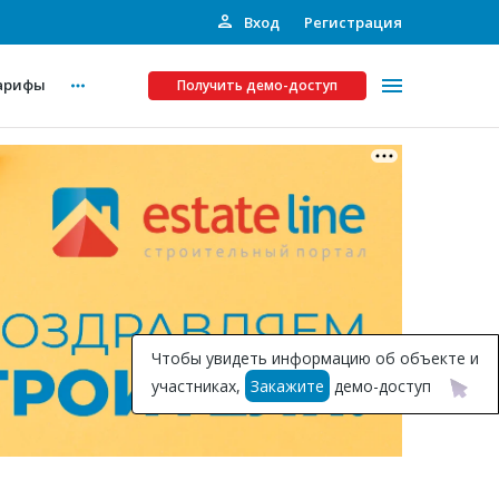
Вход
Регистрация
арифы
Получить демо-доступ
Платные услуги
ства
Рекламодателям
Call-центр
Инвестпроекты
ты
Чтобы увидеть информацию об объекте и
Подписка на Базу
участниках,
Закажите
демо-доступ
Пресс-релизы
Правила работы