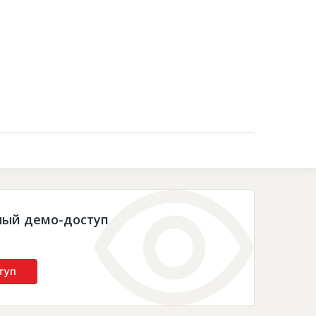
Контакты
ный демо-доступ
туп