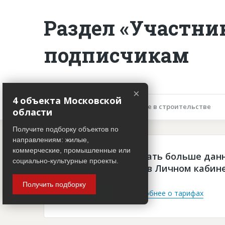
Раздел «Участни
подписчикам
×
4 объекта Московской
Описание объекта
Участие в строительстве
области
Получите подборку объектов по
направлениям: жилые,
коммерческие, промышленные или
Чтобы просматривать больше дан
социально-культурные проекты.
платная подписка в Личном кабин
Получить подборку
Войти
Подробнее о тарифах