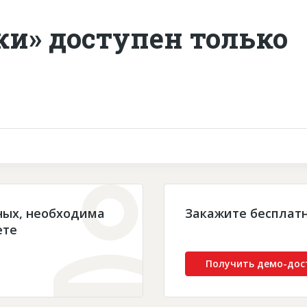
ки» доступен только
ных, необходима
Закажите бесплат
ете
Получить демо-дос