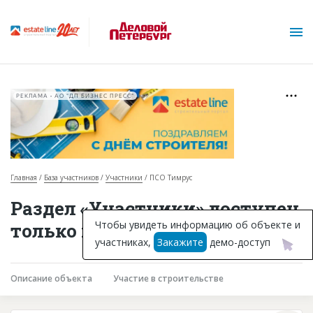
РЕКЛАМА • АО "ДП БИЗНЕС ПРЕСС"
Главная
База участников
Участники
ПСО Тимрус
О проекте
Раздел «Участники» доступен
Горячие объекты
Чтобы увидеть информацию об объекте и
только подписчикам
участниках,
Закажите
демо-доступ
База строящихся объектов
Инвестпроекты
Описание объекта
Участие в строительстве
Глоссарий