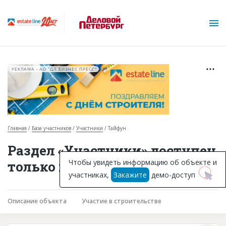
РЕКЛАМА • АО "ДП БИЗНЕС ПРЕСС"
Главная
База участников
Участники
Тайфун
О проекте
Раздел «Участники» доступен
Горячие объекты
Чтобы увидеть информацию об объекте и
только подписчикам
участниках,
Закажите
демо-доступ
База строящихся объектов
Инвестпроекты
Описание объекта
Участие в строительстве
Глоссарий