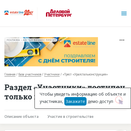
РЕКЛАМА • АО "ДП БИЗНЕС ПРЕСС"
Главная
База участников
Участники
«Трест «Уралстальконструкция»
О проекте
Раздел «Участники» доступен
Горячие объекты
Чтобы увидеть информацию об объекте и
только подписчикам
участниках,
Закажите
демо-доступ
База строящихся объектов
Инвестпроекты
Описание объекта
Участие в строительстве
Глоссарий