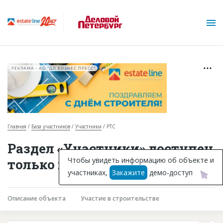
РЕКЛАМА • АО "ДП БИЗНЕС ПРЕСС"
Главная
База участников
Участники
РТС
О проекте
Раздел «Участники» доступен
Горячие объекты
Чтобы увидеть информацию об объекте и
только подписчикам
участниках,
Закажите
демо-доступ
База строящихся объектов
Инвестпроекты
Описание объекта
Участие в строительстве
Глоссарий