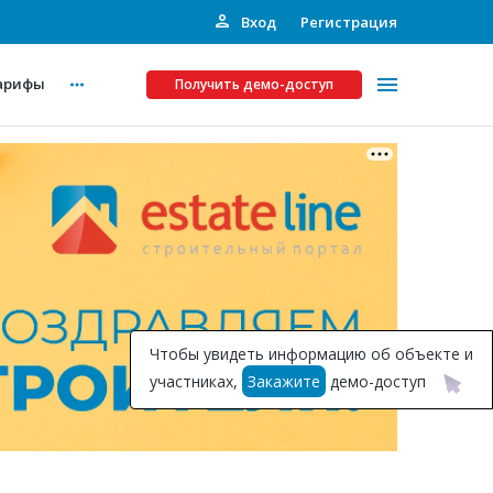
Вход
Регистрация
арифы
Получить демо-доступ
Платные услуги
ства
Рекламодателям
Call-центр
Инвестпроекты
ты
Чтобы увидеть информацию об объекте и
Подписка на Базу
участниках,
Закажите
демо-доступ
Пресс-релизы
Правила работы