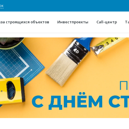
ок
аза строящихся объектов
Инвестпроекты
Call-центр
Т
О проекте
Конкурентные преимуще
Отзывы
Горячие объек
Глоссарий
Новости