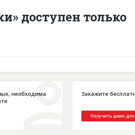
ки» доступен только
ных, необходима
Закажите бесплат
ете
Получить демо-дос