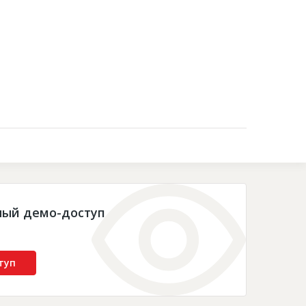
Контакты
ный демо-доступ
туп