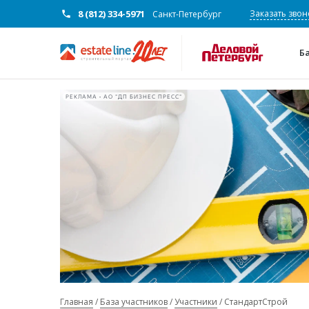
8 (812) 334-5971
Заказать звон
Санкт-Петербург
Б
РЕКЛАМА • АО "ДП БИЗНЕС ПРЕСС"
Главная
База участников
Участники
СтандартСтрой