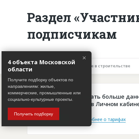
Раздел «Участни
подписчикам
×
4 объекта Московской
Описание объекта
Участие в строительстве
области
Получите подборку объектов по
направлениям: жилые,
коммерческие, промышленные или
Чтобы просматривать больше дан
социально-культурные проекты.
платная подписка в Личном кабин
Получить подборку
Войти
Подробнее о тарифах