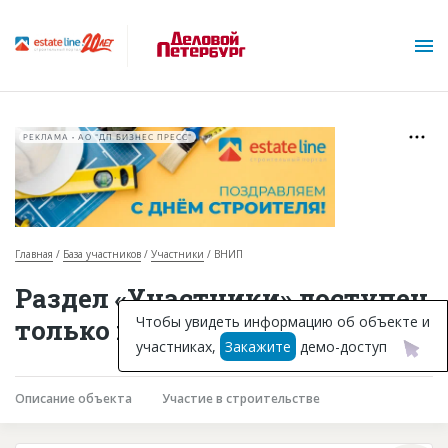
РЕКЛАМА • АО "ДП БИЗНЕС ПРЕСС"
Главная
База участников
Участники
ВНИП
О проекте
Раздел «Участники» доступен
Горячие объекты
Чтобы увидеть информацию об объекте и
только подписчикам
участниках,
Закажите
демо-доступ
База строящихся объектов
Инвестпроекты
Описание объекта
Участие в строительстве
Глоссарий