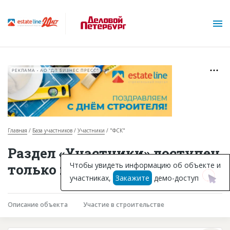
РЕКЛАМА • АО "ДП БИЗНЕС ПРЕСС"
Главная
База участников
Участники
"ФСК"
О проекте
Раздел «Участники» доступен
Горячие объекты
Чтобы увидеть информацию об объекте и
только подписчикам
участниках,
Закажите
демо-доступ
База строящихся объектов
Инвестпроекты
Описание объекта
Участие в строительстве
Глоссарий